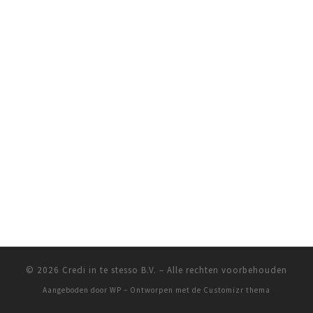
© 2026
Credi in te stesso B.V.
– Alle rechten voorbehouden
Aangeboden door
WP
– Ontworpen met de
Customizr thema