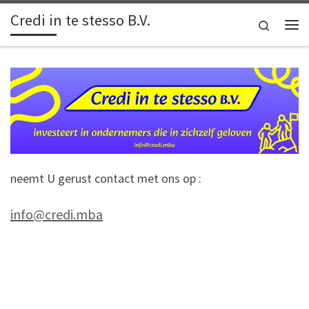
Credi in te stesso B.V.
Ga naar inhoud
Search
Me
neemt U gerust contact met ons op :
info@credi.mba